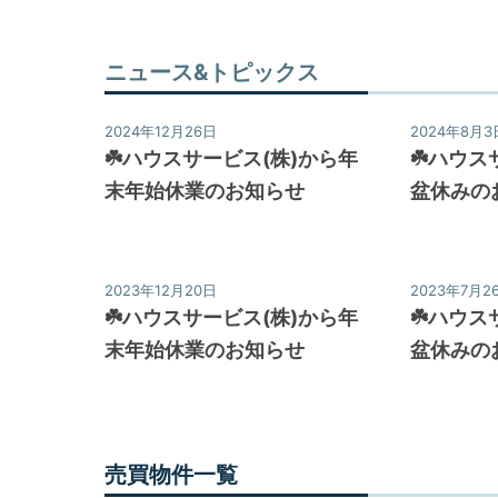
相
談
ニュース&トピックス
す
る
2024年12月26日
2024年8月3
な
☘️ハウスサービス(株)から年
☘️ハウス
ど
末年始休業のお知らせ
盆休みの
目
的
に
2023年12月20日
2023年7月2
応
☘️ハウスサービス(株)から年
☘️ハウス
じ
末年始休業のお知らせ
盆休みの
た
サ
ー
売買物件一覧
ビ