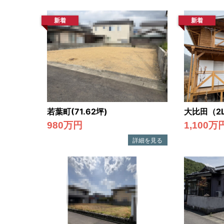
ス
を
新着
新着
ご
提
供
し
ま
す。
若葉町(71.62坪)
大比田（2
福
980万円
1,100万
井
県
内
で
不
動
産