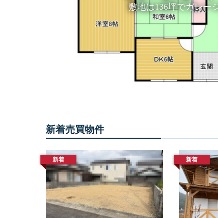
動
敷地は136坪でガレージ付き
産
産
物
売
件
買
の
賃
賃
貸
貸・
な
売
ど
買・
住
建
宅
新着売買物件
築・
情
報
売
新着
新着
却
な
ど
を