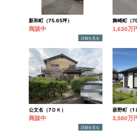
を
お
新和町（75.65坪）
舞崎町（7
探
商談中
1,630万
し
の
際
は
ぜ
ひ
ハ
ウ
ス
公文名（7ＤＫ）
萩野町（1
サ
商談中
3,580万
ー
ビ