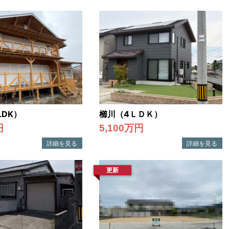
LDK）
櫛川（4ＬＤＫ）
円
5,100万円
更新