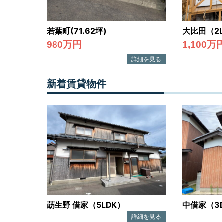
探
し
て、
若葉町(71.62坪)
大比田（2
980万円
1,100万
借
り
る・
新着賃貸物件
買
う・
建
て
る・
売
る・
調
べ
莇生野 借家（5LDK）
中借家（3
る・