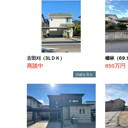
ス
に
ご
連
絡
く
だ
古田刈（3LＤＫ）
櫛林（69.
さ
商談中
850万円
い。