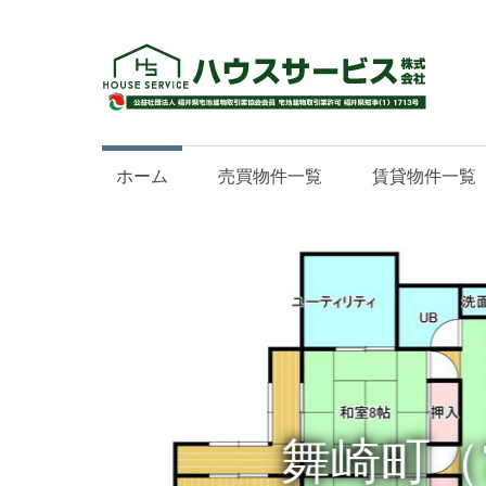
『
ウ
ス
福
サ
井
ー
ホーム
売買物件一覧
賃貸物件一覧
県
ビ
敦
ス
賀
福
市
井
を
県
中
敦
心
賀
市
に
の
不
舞崎町（7
不
動