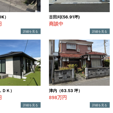
DK）
古田刈(56.91坪)
円
商談中
ＬＤＫ）
津内（63.53 坪）
円
898万円