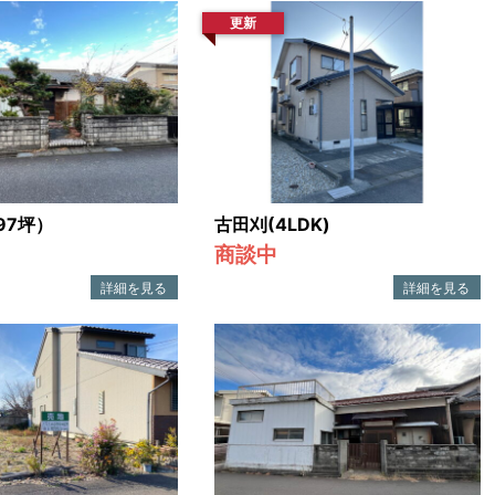
更新
97坪）
古田刈(4LDK)
商談中