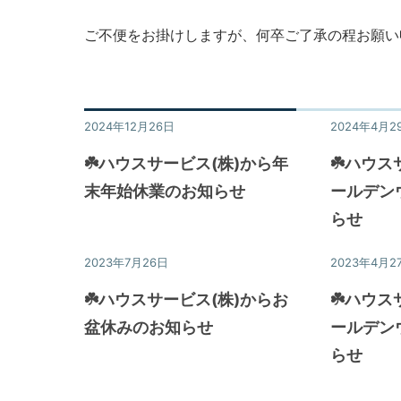
動
産
産
ご不便をお掛けしますが、何卒ご了承の程お願い
物
売
件
買
の
賃
賃
2024年12月26日
ニュース&トピックス
2024年4月2
貸
貸・
な
☘️ハウスサービス(株)から年
☘️ハウス
売
ど
末年始休業のお知らせ
ールデン
買・
住
らせ
建
宅
築・
情
2023年7月26日
ニュース&トピックス
2023年4月2
報
売
☘️ハウスサービス(株)からお
☘️ハウス
却
盆休みのお知らせ
ールデン
な
ど
らせ
を