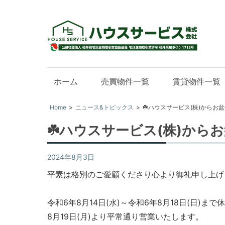
『
ウ
ス
福
サ
井
ー
ホーム
売買物件一覧
賃貸物件一覧
県
ビ
敦
ス
Home
ニュース&トピックス
☘️ハウスサービス(株)からお
賀
福
☘️ハウスサービス(株)から
市
井
を
県
2024年8月3日
ニュース&トピックス
中
敦
平素は格別のご愛顧くださり心より御礼申し上げ
心
賀
市
に
令和6年8月14日(水)～令和6年8月18日(日)
の
不
不
8月19日(月)より平常通り営業いたします。
動