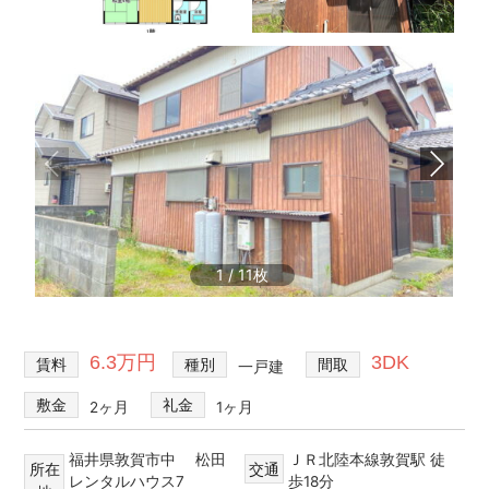
不
買・
動
建
産
築・
売
売
却
買、
な
賃
ど
貸
を
探
な
し
ど
て、
住
1
/
11
借
宅
り
る・
情
買
報
6.3万円
3DK
賃料
種別
間取
一戸建
う・
建
敷金
礼金
2ヶ月
1ヶ月
て
る・
売
福井県敦賀市中 松田
ＪＲ北陸本線敦賀駅 徒
所在
交通
レンタルハウス7
歩18分
る・