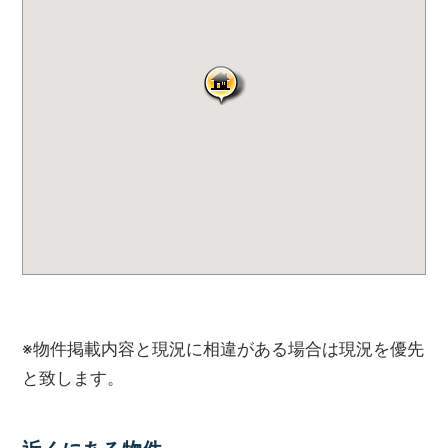
ハ
ウ
ス
サ
ー
ビ
ス
に
ご
連
絡
く
だ
さ
い。
※物件掲載内容と現況に相違がある場合は現況を優先
と致します。