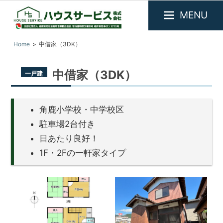
MENU
福
『ハ
Home
中借家（3DK）
井
ウ
県
ス
敦
中借家（3DK）
一戸建
サ
賀
市
ー
を
ビ
中
角鹿小学校・中学校区
ス』
心
駐車場2台付き
に
福
日あたり良好！
不
井
動
1F・2Fの一軒家タイプ
県
産
敦
物
件
賀
の
市
賃
の
貸・
売