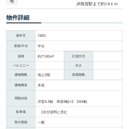
地
JR敦賀駅まで約1.4ｋｍ
調
べ
る・
物件詳細
相
談
す
築年月
1993
る
新築/中古
中古
な
ど
面積
約71.60m²
計測方式
目
的
バルコニー
向き
に
建物階数
地上2階
部屋階数
応
じ
建物構造
木造
た
サ
間取内容
ー
洋室4.5帖 和室6帖×2 DK6帖
ビ
駐車場
2台分賃料に含む
ス
を
取引態様
一般
ご