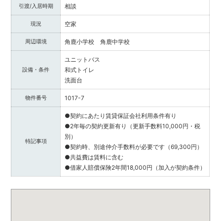
提
引渡/入居時期
相談
供
し
現況
空家
ま
周辺環境
角鹿小学校 角鹿中学校
す。
福
ユニットバス
井
設備・条件
和式トイレ
県
洗面台
内
で
物件番号
1017-7
不
●契約にあたり賃貸保証会社利用条件有り
動
●2年毎の契約更新有り（更新手数料10,000円・税
産
別）
を
特記事項
●契約時、別途仲介手数料が必要です（69,300円）
お
●共益費は賃料に含む
探
●借家人賠償保険2年間18,000円（加入が契約条件）
し
の
際
は
ぜ
ひ