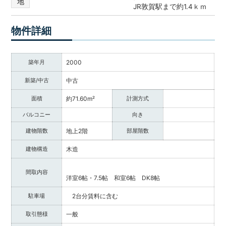
地
JR敦賀駅まで約1.4ｋｍ
調
べ
る・
物件詳細
相
談
す
築年月
2000
る
新築/中古
中古
な
ど
面積
約71.60m²
計測方式
目
的
バルコニー
向き
に
建物階数
地上2階
部屋階数
応
じ
建物構造
木造
た
サ
間取内容
ー
洋室6帖・7.5帖 和室6帖 DK8帖
ビ
駐車場
2台分賃料に含む
ス
を
取引態様
一般
ご