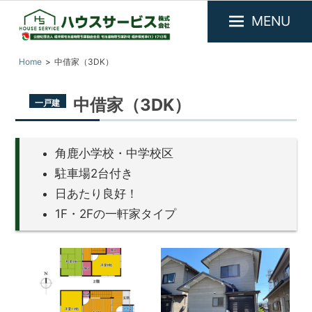
MENU
福
『ハ
Home
中借家（3DK）
井
ウ
県
ス
敦
中借家（3DK）
一戸建
サ
賀
市
ー
を
ビ
中
角鹿小学校・中学校区
ス』
心
駐車場2台付き
に
福
日あたり良好！
不
井
動
1F・2Fの一軒家タイプ
県
産
敦
物
件
賀
の
市
賃
の
貸・
売