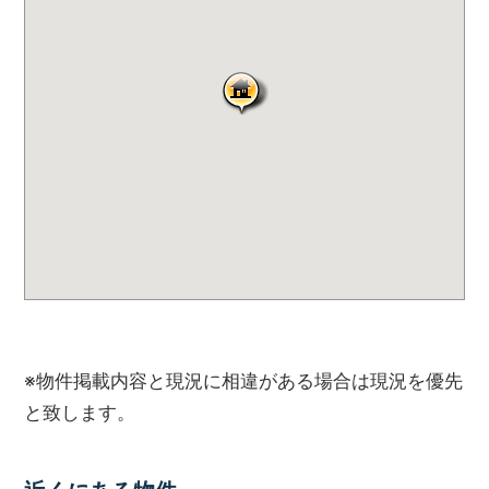
ハ
ウ
ス
サ
ー
ビ
ス
に
ご
連
絡
く
だ
さ
い。
※物件掲載内容と現況に相違がある場合は現況を優先
と致します。