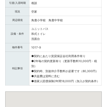
提
引渡/入居時期
相談
供
し
現況
空家
ま
周辺環境
角鹿小学校 角鹿中学校
す。
福
ユニットバス
井
設備・条件
和式トイレ
県
洗面台
内
で
物件番号
1017-9
不
●契約にあたり賃貸保証会社利用条件有り
動
●2年毎の契約更新有り（更新手数料10,000円・税
産
別）
を
特記事項
●契約時、別途仲介手数料が必要です（80,300円）
お
●共益費は賃料に含む
探
●借家人賠償保険2年間18,000円（加入が契約条件）
し
の
際
は
ぜ
ひ