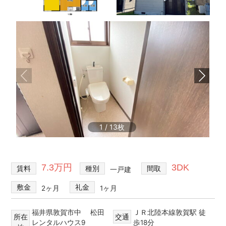
不
買・
動
建
産
築・
売
売
却
買、
な
賃
ど
貸
を
探
な
し
ど
て、
住
1
/
13
借
宅
り
る・
情
買
報
7.3万円
3DK
賃料
種別
間取
一戸建
う・
建
敷金
礼金
2ヶ月
1ヶ月
て
る・
売
福井県敦賀市中 松田
ＪＲ北陸本線敦賀駅 徒
所在
交通
レンタルハウス9
歩18分
る・