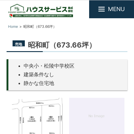
MENU
福
『ハ
Home
昭和町（673.66坪）
井
ウ
県
ス
敦
昭和町（673.66坪）
売地
サ
賀
市
ー
を
ビ
中
中央小・松陵中学校区
ス』
心
建築条件なし
に
福
静かな住宅地
不
井
動
県
産
敦
物
件
賀
の
市
賃
の
貸・
1
/
1
売