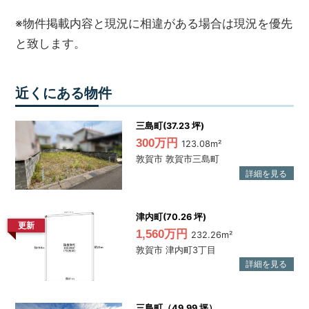
ハ
※物件掲載内容と現況に相違がある場合は現況を優先
ウ
と致します。
ス
サ
ー
ビ
近くにある物件
ス
に
三島町(37.23 坪)
ご
300万円
123.08m²
連
絡
敦賀市 敦賀市三島町
く
だ
さ
い。
津内町(70.26 坪)
更新
1,560万円
232.26m²
敦賀市 津内町3丁目
三島町（49.99 坪）