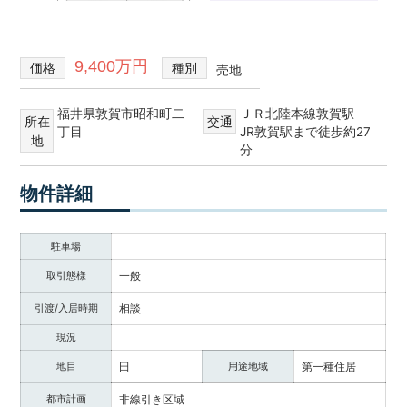
不
買・
動
建
産
築・
9,400万円
価格
種別
売地
売
売
却
買、
福井県敦賀市昭和町二
ＪＲ北陸本線敦賀駅
な
所在
交通
賃
丁目
JR敦賀駅まで徒歩約27
ど
地
貸
分
を
探
な
物件詳細
し
ど
て、
住
借
宅
駐車場
り
る・
情
取引態様
一般
買
報
う・
引渡/入居時期
相談
建
現況
て
る・
地目
田
用途地域
第一種住居
売
都市計画
非線引き区域
る・