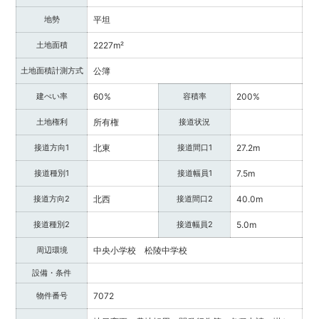
調
地勢
平坦
べ
る・
土地面積
2227m²
相
談
土地面積計測方式
公簿
す
建ぺい率
60%
容積率
200%
る
な
土地権利
所有権
接道状況
ど
目
接道方向1
北東
接道間口1
27.2m
的
接道種別1
接道幅員1
7.5m
に
応
接道方向2
北西
接道間口2
40.0m
じ
た
接道種別2
接道幅員2
5.0m
サ
ー
周辺環境
中央小学校 松陵中学校
ビ
設備・条件
ス
を
物件番号
7072
ご