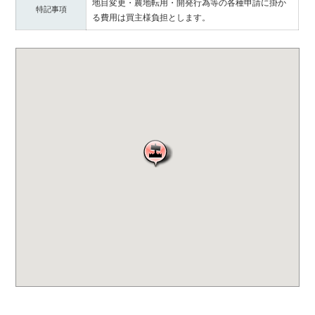
地目変更・農地転用・開発行為等の各種申請に掛か
提
特記事項
る費用は買主様負担とします。
供
し
ま
す。
福
井
県
内
で
不
動
産
を
お
探
し
の
際
は
ぜ
ひ