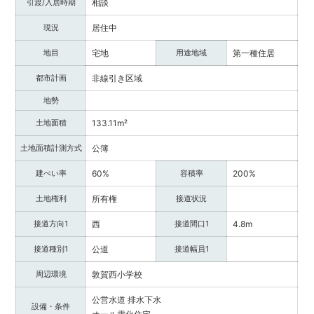
引渡/入居時期
相談
提
供
現況
居住中
し
ま
地目
宅地
用途地域
第一種住居
す。
福
都市計画
非線引き区域
井
地勢
県
内
土地面積
133.11m²
で
土地面積計測方式
公簿
不
動
建ぺい率
60%
容積率
200%
産
を
土地権利
所有権
接道状況
お
接道方向1
西
接道間口1
4.8m
探
し
接道種別1
公道
接道幅員1
の
際
周辺環境
敦賀西小学校
は
ぜ
公営水道
排水下水
設備・条件
ひ