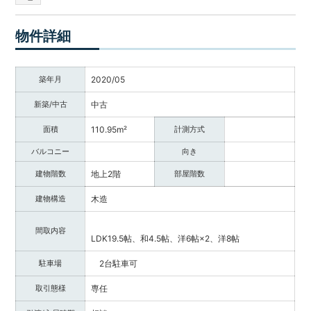
調
べ
物件詳細
る・
相
談
築年月
2020/05
す
る
新築/中古
中古
な
ど
面積
110.95m²
計測方式
目
バルコニー
向き
的
に
建物階数
地上2階
部屋階数
応
じ
建物構造
木造
た
サ
間取内容
LDK19.5帖、和4.5帖、洋6帖×2、洋8帖
ー
ビ
駐車場
2台駐車可
ス
を
取引態様
専任
ご