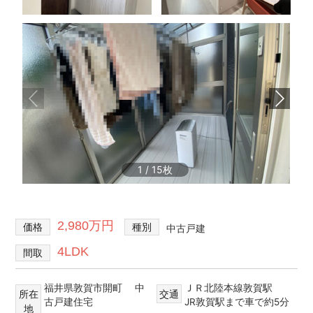
不
買・
動
建
産
築・
売
売
却
買、
な
賃
ど
貸
を
探
な
し
ど
て、
1
/
15
住
借
宅
り
る・
情
買
2,980万円
価格
種別
報
中古戸建
う・
建
4LDK
間取
て
る・
福井県敦賀市開町 中
ＪＲ北陸本線敦賀駅
売
所在
交通
古戸建住宅
JR敦賀駅まで車で約5分
る・
地