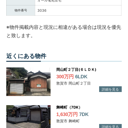
オール電化住宅
ハ
物件番号
3036
ウ
ス
サ
※物件掲載内容と現況に相違がある場合は現況を優先
ー
と致します。
ビ
ス
に
ご
近くにある物件
連
絡
岡山町２丁目(６ＬＤＫ)
く
300万円
6LDK
だ
敦賀市 岡山町２丁目
さ
い。
舞崎町（7DK）
1,630万円
7DK
敦賀市 舞崎町