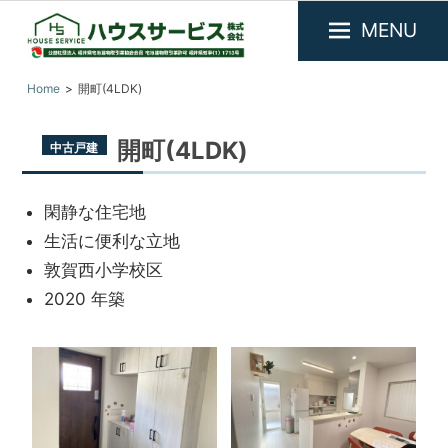
MENU
福
『ハ
Home
開町(4LDK)
井
ウ
県
ス
敦
開町(4LDK)
中古戸建
サ
賀
市
ー
を
ビ
閑静な住宅地
中
ス』
心
生活に便利な立地
に
福
敦賀西小学校区
不
井
2020 年築
動
県
産
敦
物
件
賀
の
市
賃
の
貸・
売