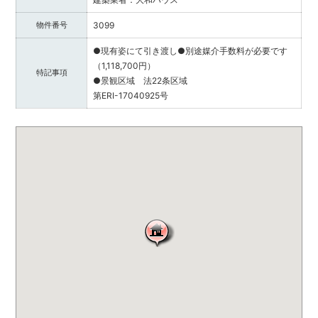
ハ
物件番号
3099
ウ
ス
●現有姿にて引き渡し●別途媒介手数料が必要です
サ
（1,118,700円）
特記事項
ー
●景観区域 法22条区域
ビ
第ERI-17040925号
ス
に
ご
連
絡
く
だ
さ
い。