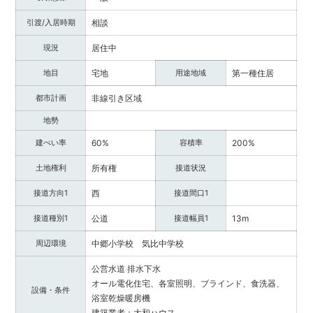
提
供
引渡/入居時期
相談
し
現況
居住中
ま
す。
地目
宅地
用途地域
第一種住居
福
井
都市計画
非線引き区域
県
地勢
内
で
建ぺい率
60%
容積率
200%
不
動
土地権利
所有権
接道状況
産
接道方向1
西
接道間口1
を
お
接道種別1
公道
接道幅員1
13m
探
し
周辺環境
中郷小学校 気比中学校
の
際
公営水道
排水下水
は
オール電化住宅、各室照明、ブラインド、食洗器、
設備・条件
ぜ
浴室乾燥暖房機
ひ
建築業者：大和ハウス