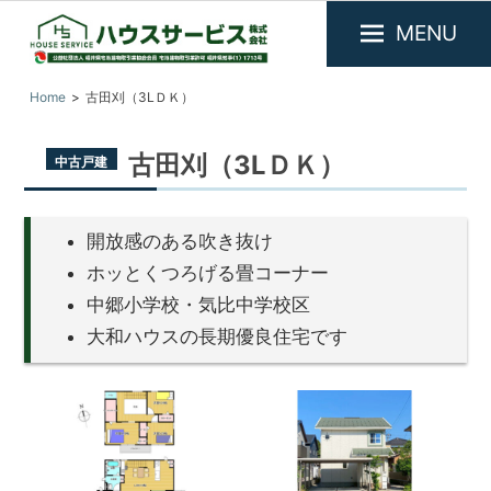
MENU
福
『ハ
Home
古田刈（3LＤＫ）
井
ウ
県
ス
敦
古田刈（3LＤＫ）
中古戸建
サ
賀
市
ー
を
ビ
中
開放感のある吹き抜け
ス』
心
ホッとくつろげる畳コーナー
に
福
中郷小学校・気比中学校区
不
井
動
大和ハウスの長期優良住宅です
県
産
敦
物
件
賀
の
市
賃
の
貸・
売