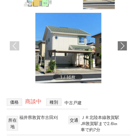
不
買・
動
建
産
築・
売
売
却
買、
な
賃
ど
貸
を
探
な
し
ど
て、
住
1
/
16
借
宅
り
る・
情
買
報
商談中
価格
種別
中古戸建
う・
建
て
福井県敦賀市古田刈
ＪＲ北陸本線敦賀駅
所在
交通
る・
JR敦賀駅まで2.6㎞
地
売
車で約7分
る・