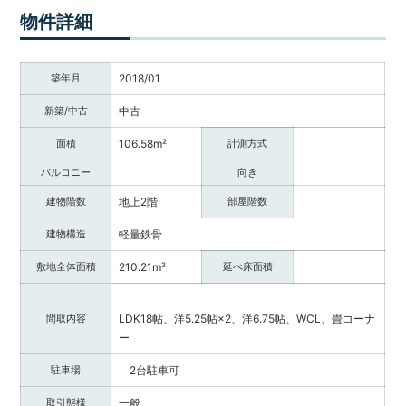
調
物件詳細
べ
る・
相
築年月
2018/01
談
す
新築/中古
中古
る
面積
106.58m²
計測方式
な
ど
バルコニー
向き
目
建物階数
地上2階
部屋階数
的
に
建物構造
軽量鉄骨
応
じ
敷地全体面積
210.21m²
延べ床面積
た
サ
ー
間取内容
LDK18帖、洋5.25帖×2、洋6.75帖、WCL、畳コーナ
ビ
ー
ス
駐車場
2台駐車可
を
ご
取引態様
一般