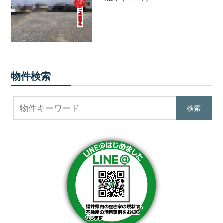
提
供
し
ま
す。
福
井
物件検索
県
内
で
不
動
産
を
お
探
し
の
際
は
ぜ
ひ