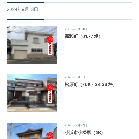
不
買・
動
2024年9月13日
ご成約物件
建
産
築・
売
売
2026年5月24日
ご成約物件
却
買、
新和町（61.77 坪）
な
賃
ど
貸
を
探
な
し
ど
て、
住
2026年5月5日
ご成約物件
借
宅
松原町（7DK・34.36 坪）
り
る・
情
買
報
う・
建
て
る・
2026年2月22日
ご成約物件
売
小浜市小松原（5K）
る・