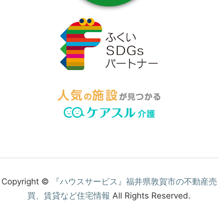
ハ
ウ
ス
サ
ー
ビ
ス
に
ご
連
絡
く
だ
さ
い。
Copyright ©
『ハウスサービス』福井県敦賀市の不動産売
買、賃貸など住宅情報
All Rights Reserved.