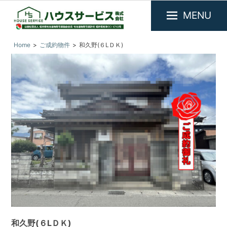
MENU
福
『ハ
Home
ご成約物件
和久野(６LＤＫ)
井
ウ
県
ス
敦
サ
賀
市
ー
を
ビ
中
ス』
心
に
福
不
井
動
県
産
敦
物
件
賀
の
市
賃
の
貸・
和久野(６LＤＫ)
売