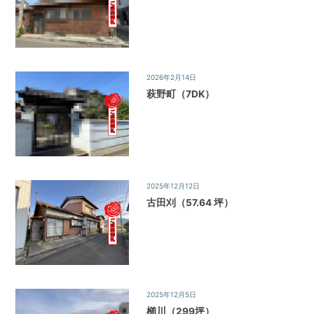
調
べ
る・
相
談
2026年2月14日
ご成約物件
す
萩野町（7DK）
る
な
ど
目
的
に
応
2025年12月12日
ご成約物件
じ
古田刈（57.64 坪）
た
サ
ー
ビ
ス
を
2025年12月5日
ご成約物件
ご
櫛川（299坪）