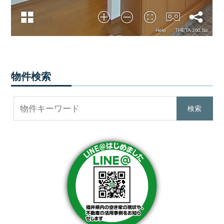
調
べ
る・
相
談
す
る
物件検索
な
ど
目
的
に
応
じ
た
サ
ー
ビ
ス
を
ご