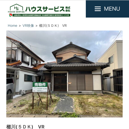
MENU
福
『ハ
Home
VR映像
櫛川(５ＤＫ) VR
井
ウ
県
ス
敦
サ
賀
市
ー
を
ビ
中
ス』
心
に
福
不
井
動
県
産
敦
物
件
賀
の
市
賃
の
貸・
櫛川(５ＤＫ) VR
売