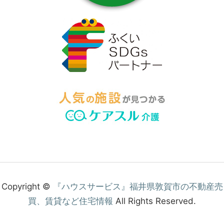
提
供
し
ま
す。
福
井
県
内
で
不
動
産
を
お
探
し
の
Copyright ©
『ハウスサービス』福井県敦賀市の不動産売
際
買、賃貸など住宅情報
All Rights Reserved.
は
ぜ
ひ