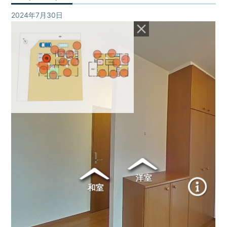
不
買・
動
2024年7月30日
VR映像
建
産
築・
売
売
却
買、
な
賃
ど
貸
を
探
な
し
ど
て、
住
借
宅
り
る・
情
買
報
う・
建
て
る・
売
る・