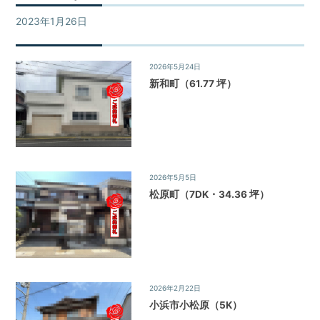
不
買・
動
2023年1月26日
ご成約物件
建
産
築・
売
売
2026年5月24日
ご成約物件
却
買、
新和町（61.77 坪）
な
賃
ど
貸
を
探
な
し
ど
て、
住
2026年5月5日
ご成約物件
借
宅
松原町（7DK・34.36 坪）
り
る・
情
買
報
う・
建
て
る・
2026年2月22日
ご成約物件
売
小浜市小松原（5K）
る・