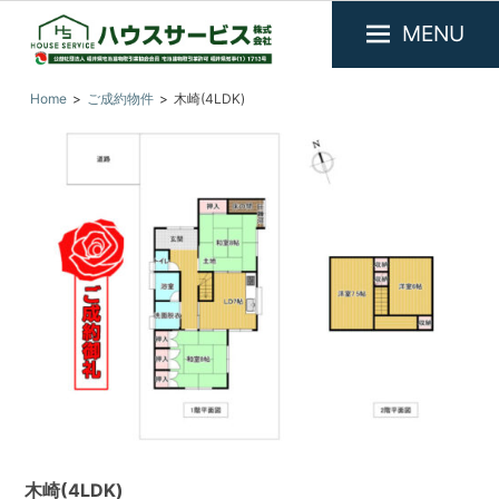
MENU
福
『ハ
Home
ご成約物件
木崎(4LDK)
井
ウ
県
ス
敦
サ
賀
市
ー
を
ビ
中
ス』
心
に
福
不
井
動
県
産
敦
物
件
賀
の
市
賃
の
貸・
木崎(4LDK)
売