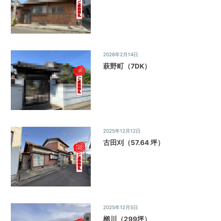
調
べ
る・
相
談
2026年2月14日
ご成約物件
す
萩野町（7DK）
る
な
ど
目
的
に
応
2025年12月12日
ご成約物件
じ
古田刈（57.64 坪）
た
サ
ー
ビ
ス
を
2025年12月5日
ご成約物件
ご
櫛川（299坪）