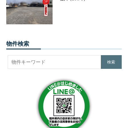
提
供
し
ま
す。
福
井
物件検索
県
内
で
不
動
産
を
お
探
し
の
際
は
ぜ
ひ