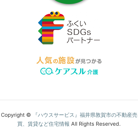
ハ
ウ
ス
サ
ー
ビ
ス
に
ご
連
絡
く
だ
さ
い。
Copyright ©
『ハウスサービス』福井県敦賀市の不動産売
買、賃貸など住宅情報
All Rights Reserved.