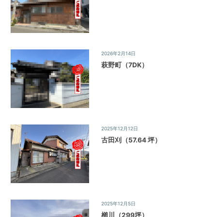
調
べ
る・
相
談
2026年2月14日
ご成約物件
す
萩野町（7DK）
る
な
ど
目
的
に
応
2025年12月12日
ご成約物件
じ
古田刈（57.64 坪）
た
サ
ー
ビ
ス
を
2025年12月5日
ご成約物件
ご
櫛川（299坪）