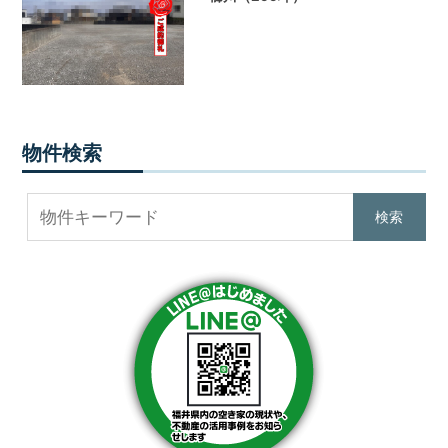
提
供
し
ま
す。
福
井
物件検索
県
内
で
不
動
産
を
お
探
し
の
際
は
ぜ
ひ