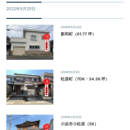
不
買・
動
2022年9月20日
ご成約物件
建
産
築・
売
売
2026年5月24日
ご成約物件
却
買、
新和町（61.77 坪）
な
賃
ど
貸
を
探
な
し
ど
て、
住
2026年5月5日
ご成約物件
借
宅
松原町（7DK・34.36 坪）
り
る・
情
買
報
う・
建
て
る・
2026年2月22日
ご成約物件
売
小浜市小松原（5K）
る・