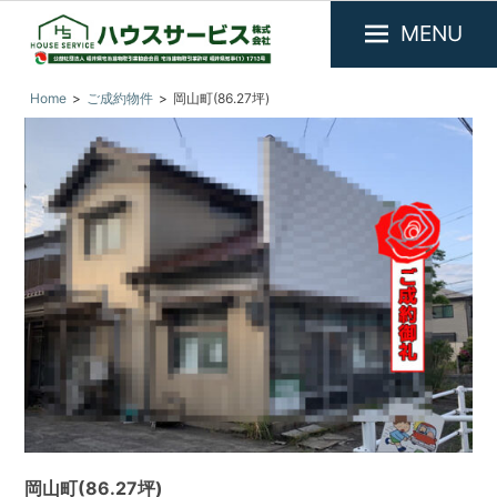
MENU
福
『ハ
Home
ご成約物件
岡山町(86.27坪)
井
ウ
県
ス
敦
サ
賀
市
ー
を
ビ
中
ス』
心
に
福
不
井
動
県
産
敦
物
件
賀
の
市
賃
の
貸・
岡山町(86.27坪)
売