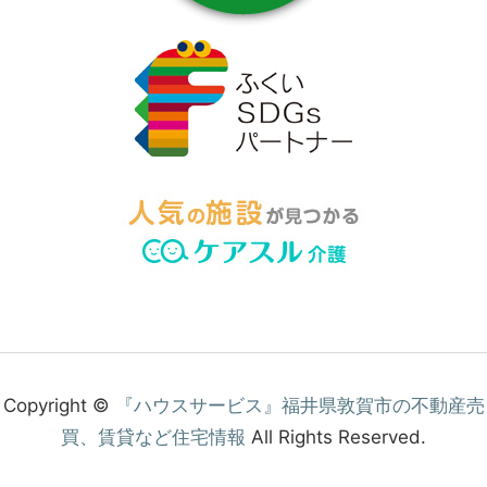
ハ
ウ
ス
サ
ー
ビ
ス
に
ご
連
絡
く
だ
さ
い。
Copyright ©
『ハウスサービス』福井県敦賀市の不動産売
買、賃貸など住宅情報
All Rights Reserved.