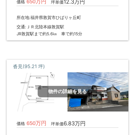
650万円
12.3万円
価格
坪単価
調
べ
る・
所在地:福井県敦賀市ひばりヶ丘町
相
交通:ＪＲ北陸本線敦賀駅
談
JR敦賀駅まで約5.6㎞ 車で約15分
す
る
な
ど
目
沓見(95.21 坪)
的
に
応
じ
物件の詳細を見る
た
サ
ー
ビ
ス
650万円
6.83万円
価格
坪単価
を
ご