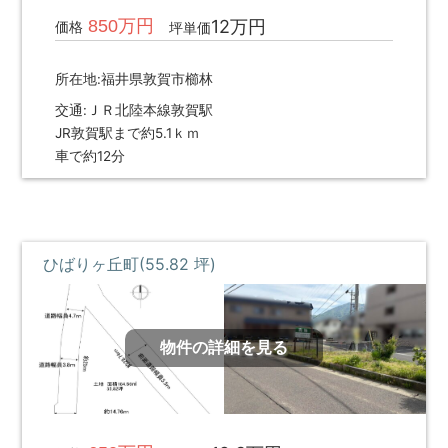
不
買・
850万円
12万円
価格
坪単価
動
建
産
築・
所在地:福井県敦賀市櫛林
売
売
却
買、
交通:ＪＲ北陸本線敦賀駅
な
JR敦賀駅まで約5.1ｋｍ
賃
ど
車で約12分
貸
を
探
な
し
ど
て、
住
借
ひばりヶ丘町(55.82 坪)
宅
り
る・
情
買
報
う・
物件の詳細を見る
建
て
る・
売
る・