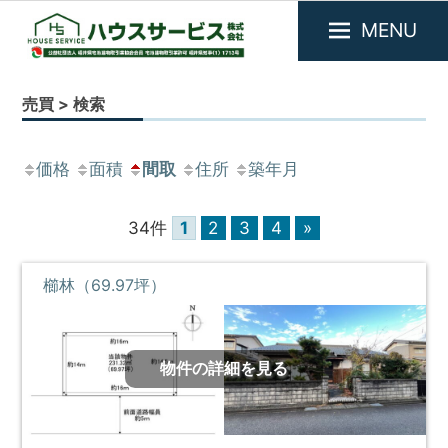
MENU
福
『ハ
井
ウ
売買 > 検索
県
ス
敦
サ
賀
価格
面積
間取
住所
築年月
市
ー
を
ビ
中
34件
1
2
3
4
»
ス』
心
に
福
不
櫛林（69.97坪）
井
動
県
産
敦
物
件
物件の詳細を見る
賀
の
市
賃
の
貸・
売