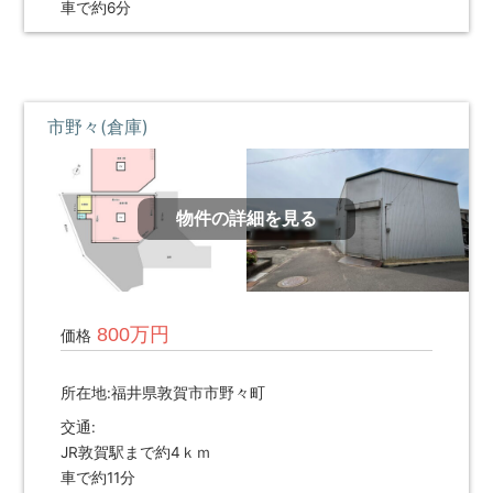
車で約6分
市野々(倉庫)
物件の詳細を見る
800万円
価格
所在地:福井県敦賀市市野々町
交通:
JR敦賀駅まで約4ｋｍ
車で約11分