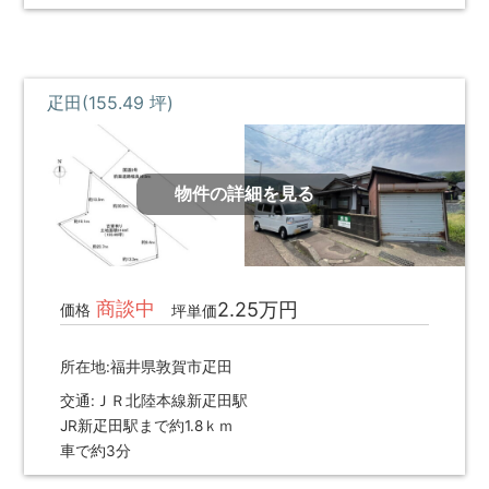
疋田(155.49 坪)
物件の詳細を見る
商談中
2.25万円
価格
坪単価
所在地:福井県敦賀市疋田
交通:ＪＲ北陸本線新疋田駅
JR新疋田駅まで約1.8ｋｍ
車で約3分