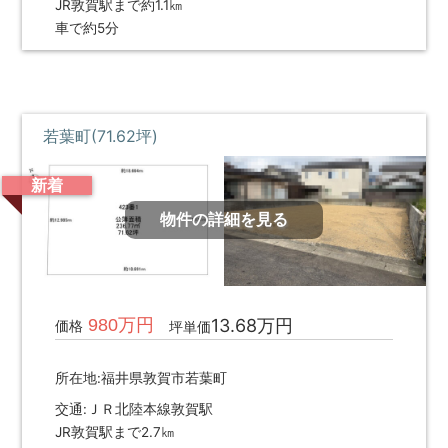
JR敦賀駅まで約1.1㎞
車で約5分
若葉町(71.62坪)
新着
物件の詳細を見る
980万円
13.68万円
価格
坪単価
所在地:福井県敦賀市若葉町
交通:ＪＲ北陸本線敦賀駅
JR敦賀駅まで2.7㎞