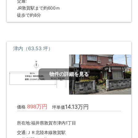
交通:
JR敦賀駅まで約600ｍ
徒歩で約8分
津内（63.53 坪）
物件の詳細を見る
898万円
14.13万円
価格
坪単価
所在地:福井県敦賀市津内1丁目
交通:ＪＲ北陸本線敦賀駅