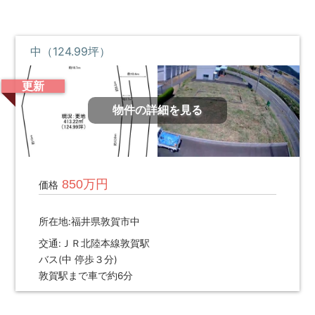
中（124.99坪）
更新
物件の詳細を見る
850万円
価格
所在地:福井県敦賀市中
交通:ＪＲ北陸本線敦賀駅
バス(中 停歩３分)
敦賀駅まで車で約6分