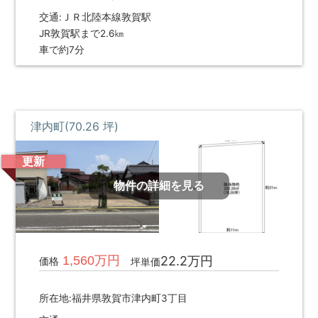
ハ
交通:ＪＲ北陸本線敦賀駅
ウ
JR敦賀駅まで2.6㎞
ス
車で約7分
サ
ー
ビ
ス
に
津内町(70.26 坪)
ご
連
更新
絡
く
物件の詳細を見る
だ
さ
い。
1,560万円
22.2万円
価格
坪単価
所在地:福井県敦賀市津内町3丁目