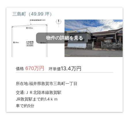
三島町（49.99 坪）
物件の詳細を見る
670万円
13.4万円
価格
坪単価
所在地:福井県敦賀市三島町一丁目
交通:ＪＲ北陸本線敦賀駅
JR敦賀駅まで約1.4ｋｍ
車で約5分