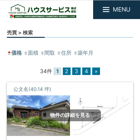
MENU
福
『ハ
井
ウ
売買 > 検索
県
ス
敦
サ
賀
価格
面積
間取
住所
築年月
市
ー
を
ビ
中
34件
1
2
3
4
»
ス』
心
に
福
不
公文名(40.14 坪)
井
動
県
産
敦
物
件
物件の詳細を見る
賀
の
市
賃
の
貸・
売