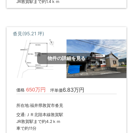
JR敦賀駅まで約1.4ｋｍ
沓見(95.21 坪)
物件の詳細を見る
650万円
6.83万円
価格
坪単価
所在地:福井県敦賀市沓見
交通:ＪＲ北陸本線敦賀駅
JR敦賀駅まで約4.2ｋｍ
車で約11分