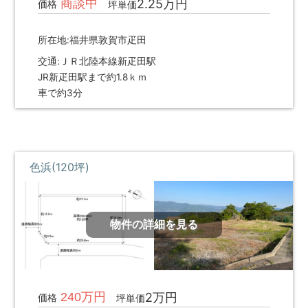
商談中
2.25万円
価格
坪単価
調
べ
る・
所在地:福井県敦賀市疋田
相
交通:ＪＲ北陸本線新疋田駅
談
JR新疋田駅まで約1.8ｋｍ
す
車で約3分
る
な
ど
目
的
色浜(120坪)
に
応
じ
た
物件の詳細を見る
サ
ー
ビ
ス
を
240万円
2万円
価格
ご
坪単価