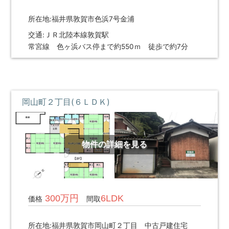
提
供
所在地:福井県敦賀市色浜7号金浦
し
交通:ＪＲ北陸本線敦賀駅
ま
す。
常宮線 色ヶ浜バス停まで約550ｍ 徒歩で約7分
福
井
県
内
で
岡山町２丁目(６ＬＤＫ)
不
動
産
を
物件の詳細を見る
お
探
し
の
際
300万円
6LDK
価格
間取
は
ぜ
所在地:福井県敦賀市岡山町２丁目 中古戸建住宅
ひ