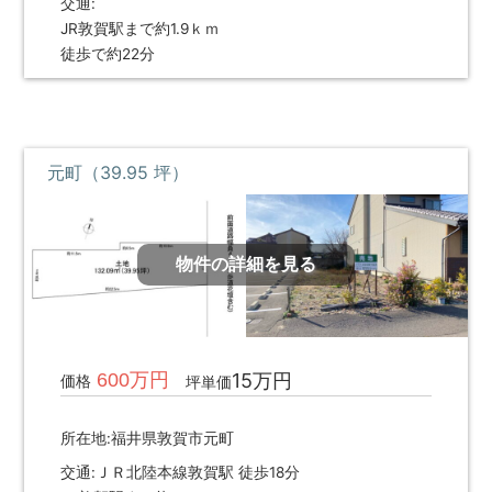
交通:
JR敦賀駅まで約1.9ｋｍ
徒歩で約22分
元町（39.95 坪）
物件の詳細を見る
600万円
15万円
価格
坪単価
所在地:福井県敦賀市元町
交通:ＪＲ北陸本線敦賀駅 徒歩18分