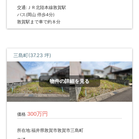
ハ
交通:ＪＲ北陸本線敦賀駅
ウ
バス(岡山 停歩4分)
ス
敦賀駅まで車で約８分
サ
ー
ビ
ス
に
三島町(37.23 坪)
ご
連
絡
く
物件の詳細を見る
だ
さ
い。
300万円
価格
所在地:福井県敦賀市敦賀市三島町