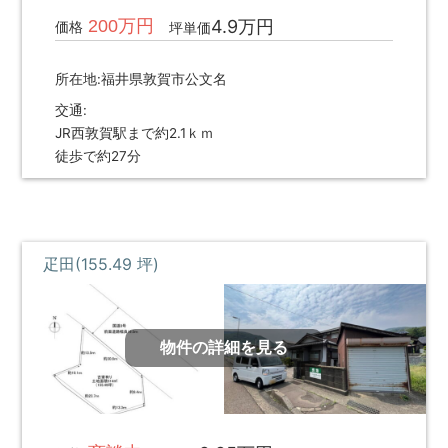
不
買・
200万円
4.9万円
価格
坪単価
動
建
産
築・
所在地:福井県敦賀市公文名
売
売
却
買、
交通:
な
JR西敦賀駅まで約2.1ｋｍ
賃
ど
徒歩で約27分
貸
を
探
な
し
ど
て、
住
借
疋田(155.49 坪)
宅
り
る・
情
買
報
う・
物件の詳細を見る
建
て
る・
売
る・