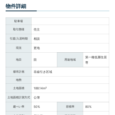
調
物件詳細
べ
る・
相
駐車場
談
取引態様
売主
す
る
引渡/入居時期
相談
な
ど
現況
更地
目
第一種低層住居
的
地目
田
用途地域
専
に
応
都市計画
非線引き区域
じ
た
地勢
サ
土地面積
188.14m²
ー
ビ
土地面積計測方式
公簿
ス
を
建ぺい率
50%
容積率
80%
ご