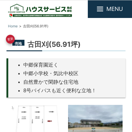
MENU
福
『ハ
Home
古田刈(56.91坪)
井
ウ
県
ス
更新
敦
古田刈(56.91坪)
売地
サ
賀
市
ー
を
ビ
中
中郷保育園近く
ス』
心
中郷小学校・気比中校区
に
福
自然豊かで閑静な住宅地
不
井
動
8号バイパスも近く便利な立地！
県
産
敦
物
件
賀
の
市
賃
の
貸・
売