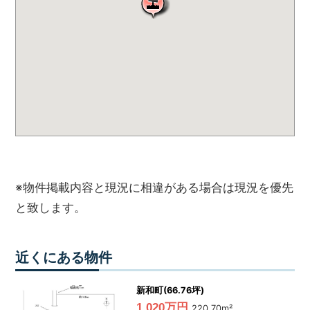
ハ
ウ
ス
サ
ー
ビ
ス
に
ご
連
絡
く
※物件掲載内容と現況に相違がある場合は現況を優先
だ
さ
と致します。
い。
近くにある物件
新和町(66.76坪)
1,020万円
220.70m²