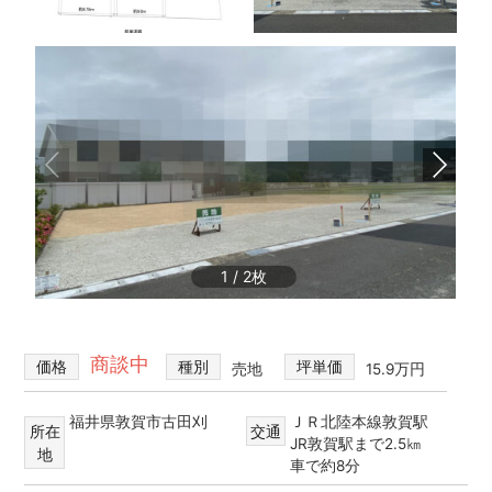
不
買・
動
建
産
築・
売
売
却
買、
な
賃
ど
貸
を
探
な
し
ど
て、
住
1
/
2
借
宅
り
る・
情
買
報
商談中
価格
種別
坪単価
売地
15.9万円
う・
建
て
福井県敦賀市古田刈
ＪＲ北陸本線敦賀駅
所在
交通
る・
JR敦賀駅まで2.5㎞
地
売
車で約8分
る・