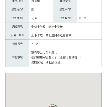
土地権利
所有権
接道状況
提
供
接道方向1
南
接道間口1
し
ま
接道種別1
公道
接道幅員1
6.0m
す。
福
周辺環境
中郷小学校 気比中学校
井
設備・条件
上下水道 前面道路引込み有り
県
内
物件番号
7122
で
不
現有姿にて引き渡し
動
特記事項
登記費用が必要です（金額は要見積り）
産
景観区域 法22条区域
を
お
探
し
の
際
は
ぜ
ひ