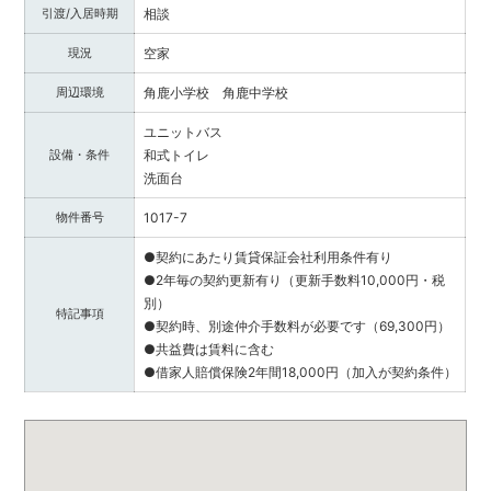
提
引渡/入居時期
相談
供
し
現況
空家
ま
周辺環境
角鹿小学校 角鹿中学校
す。
福
ユニットバス
井
設備・条件
和式トイレ
県
洗面台
内
で
物件番号
1017-7
不
●契約にあたり賃貸保証会社利用条件有り
動
●2年毎の契約更新有り（更新手数料10,000円・税
産
別）
を
特記事項
●契約時、別途仲介手数料が必要です（69,300円）
お
●共益費は賃料に含む
探
●借家人賠償保険2年間18,000円（加入が契約条件）
し
の
際
は
ぜ
ひ