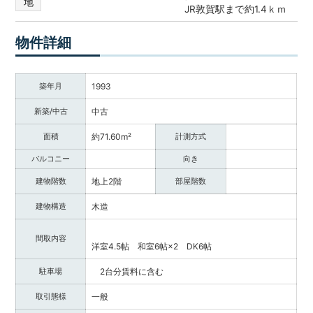
地
JR敦賀駅まで約1.4ｋｍ
調
べ
る・
物件詳細
相
談
す
築年月
1993
る
新築/中古
中古
な
ど
面積
約71.60m²
計測方式
目
的
バルコニー
向き
に
建物階数
地上2階
部屋階数
応
じ
建物構造
木造
た
サ
間取内容
ー
洋室4.5帖 和室6帖×2 DK6帖
ビ
駐車場
2台分賃料に含む
ス
を
取引態様
一般
ご