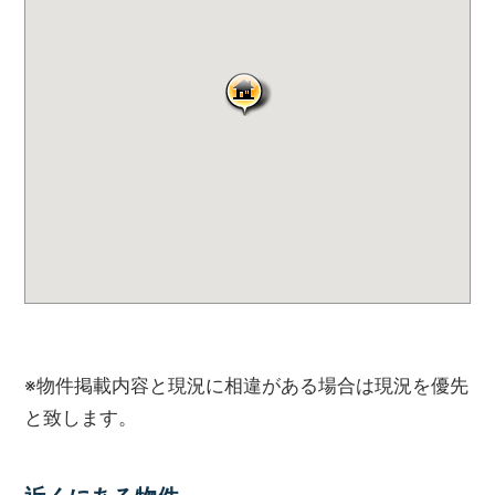
ハ
ウ
ス
サ
ー
ビ
ス
に
ご
連
絡
く
だ
さ
い。
※物件掲載内容と現況に相違がある場合は現況を優先
と致します。