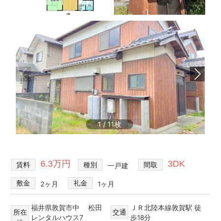
不
買・
動
建
産
築・
売
売
却
買、
な
賃
ど
貸
を
探
な
し
ど
て、
住
1
/
11
借
宅
り
る・
情
買
報
6.3万円
3DK
賃料
種別
間取
一戸建
う・
建
敷金
礼金
2ヶ月
1ヶ月
て
る・
売
福井県敦賀市中 松田
ＪＲ北陸本線敦賀駅 徒
所在
交通
レンタルハウス7
歩18分
る・