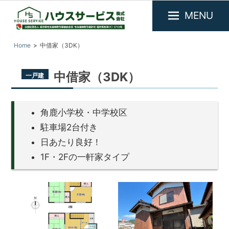
MENU
福
『ハ
Home
中借家（3DK）
井
ウ
県
ス
敦
中借家（3DK）
一戸建
サ
賀
市
ー
を
ビ
中
角鹿小学校・中学校区
ス』
心
駐車場2台付き
に
福
日あたり良好！
不
井
動
1F・2Fの一軒家タイプ
県
産
敦
物
件
賀
の
市
賃
の
貸・
売