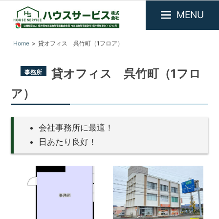
MENU
福
『ハ
Home
貸オフィス 呉竹町（1フロア）
井
ウ
県
ス
敦
貸オフィス 呉竹町（1フロ
事務所
サ
賀
市
ー
ア）
を
ビ
中
ス』
心
に
会社事務所に最適！
福
不
井
日あたり良好！
動
県
産
敦
物
件
賀
の
市
賃
の
貸・
売