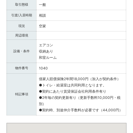
提
取引態様
一般
供
し
引渡/入居時期
相談
ま
現況
空家
す。
福
周辺環境
井
エアコン
県
設備・条件
収納あり
内
和室ルーム
で
不
物件番号
1040
動
産
借家人賠償保険2年間18,000円（加入が契約条件）
を
●トイレ・給湯室は共同利用となります。
お
●契約にあたり賃貸保証会社利用条件有り
特記事項
探
●2年毎の契約更新有り（更新手数料10,000円・税
し
別）
の
●契約時、別途仲介手数料が必要です（44,000円）
際
は
ぜ
ひ