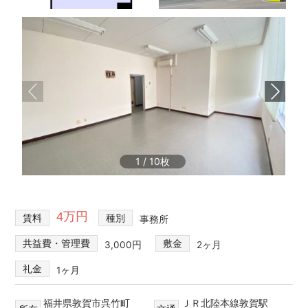
不
買・
動
建
産
築・
売
売
却
買、
な
賃
ど
貸
を
探
な
し
ど
て、
1
/
10
住
借
宅
り
る・
情
4万円
買
賃料
種別
事務所
報
う・
共益費・管理費
敷金
3,000円
2ヶ月
建
て
礼金
1ヶ月
る・
売
福井県敦賀市呉竹町
ＪＲ北陸本線敦賀駅
る・