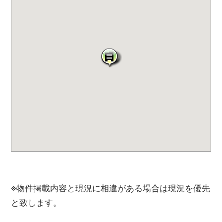
ハ
ウ
ス
サ
ー
ビ
ス
に
ご
連
絡
く
だ
さ
い。
※物件掲載内容と現況に相違がある場合は現況を優先
と致します。