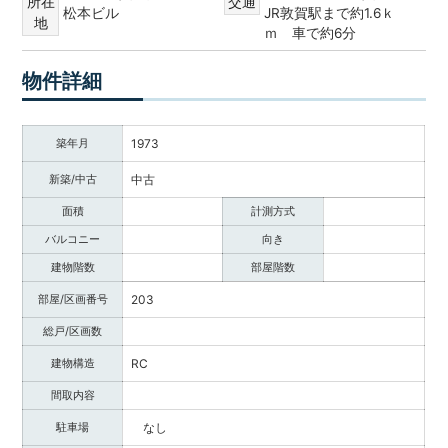
所在
交通
松本ビル
JR敦賀駅まで約1.6ｋ
調
地
ｍ 車で約6分
べ
る・
相
物件詳細
談
す
る
築年月
1973
な
新築/中古
中古
ど
目
面積
計測方式
的
バルコニー
向き
に
応
建物階数
部屋階数
じ
部屋/区画番号
203
た
サ
総戸/区画数
ー
建物構造
RC
ビ
ス
間取内容
を
駐車場
なし
ご