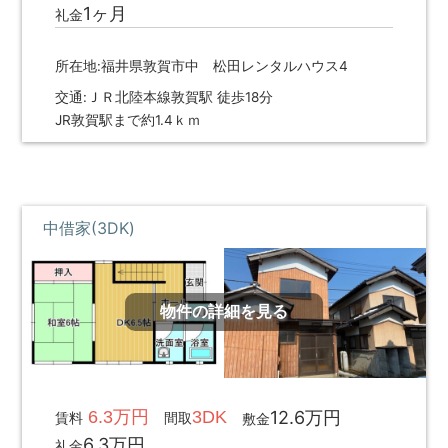
1ヶ月
礼金
所在地:福井県敦賀市中 松田レンタルハウス4
交通:ＪＲ北陸本線敦賀駅 徒歩18分
JR敦賀駅まで約1.4ｋｍ
中借家(3DK)
物件の詳細を見る
6.3万円
3DK
12.6万円
賃料
間取
敷金
6.3万円
礼金