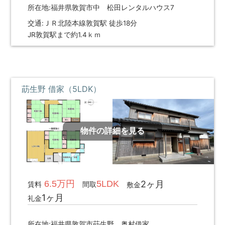
所在地:福井県敦賀市中 松田レンタルハウス7
交通:ＪＲ北陸本線敦賀駅 徒歩18分
JR敦賀駅まで約1.4ｋｍ
莇生野 借家（5LDK）
物件の詳細を見る
6.5万円
5LDK
2ヶ月
賃料
間取
敷金
1ヶ月
礼金
所在地:福井県敦賀市莇生野 奥村借家