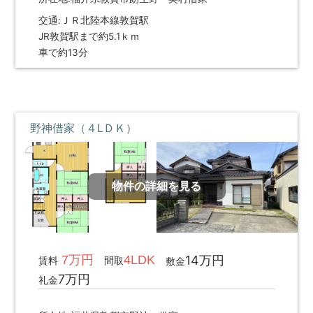
交通:ＪＲ北陸本線敦賀駅
JR敦賀駅まで約5.1ｋｍ
車で約13分
野神借家（４LＤＫ）
物件の詳細を見る
7万円
4LDK
14万円
賃料
間取
敷金
7万円
礼金