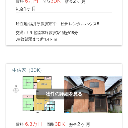
6万円
3DK
2ヶ月
賃料
間取
敷金
ハ
1ヶ月
礼金
ウ
ス
所在地:福井県敦賀市中 松田レンタルハウス5
サ
ー
交通:ＪＲ北陸本線敦賀駅 徒歩18分
ビ
JR敦賀駅まで約1.4ｋｍ
ス
に
ご
連
絡
中借家（3DK）
く
だ
さ
い。
物件の詳細を見る
6.3万円
3DK
2ヶ月
賃料
間取
敷金