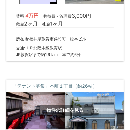
不
買・
動
建
4万円
3,000円
賃料
産
共益費・管理費
築・
2ヶ月
1ヶ月
売
敷金
礼金
売
却
買、
な
所在地:福井県敦賀市呉竹町 松本ビル
賃
ど
貸
交通:ＪＲ北陸本線敦賀駅
を
JR敦賀駅まで約1.6ｋｍ 車で約6分
探
な
し
ど
て、
住
借
宅
り
る・
「テナント募集」本町１丁目（約26帖）
情
買
報
う・
建
て
物件の詳細を見る
る・
売
る・