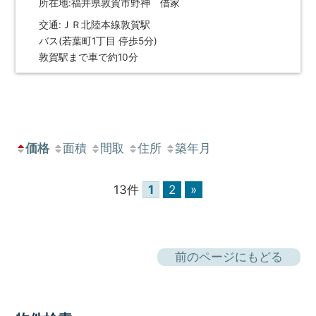
所在地:福井県敦賀市野神 借家
交通:ＪＲ北陸本線敦賀駅
バス(若葉町1丁目 停歩5分)
敦賀駅まで車で約10分
価格
面積
間取
住所
築年月
13件
1
2
»
前のページにもどる