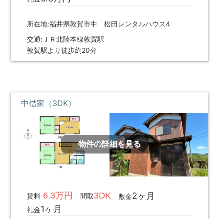
所在地:福井県敦賀市中 松田レンタルハウス4
交通:ＪＲ北陸本線敦賀駅
敦賀駅より徒歩約20分
中借家（3DK）
物件の詳細を見る
6.3万円
3DK
2ヶ月
賃料
間取
敷金
1ヶ月
礼金