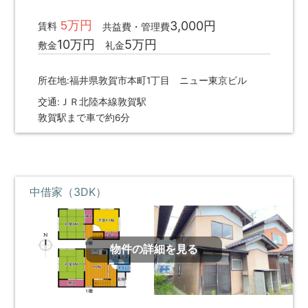
調
べ
5万円
3,000円
賃料
共益費・管理費
る・
10万円
5万円
敷金
礼金
相
談
所在地:福井県敦賀市本町1丁目 ニュー東京ビル
す
る
交通:ＪＲ北陸本線敦賀駅
な
敦賀駅まで車で約6分
ど
目
的
に
応
中借家（3DK）
じ
た
サ
ー
物件の詳細を見る
ビ
ス
を
ご