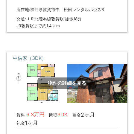
所在地:福井県敦賀市中 松田レンタルハウス6
交通:ＪＲ北陸本線敦賀駅 徒歩18分
JR敦賀駅まで約1.4ｋｍ
中借家（3DK）
物件の詳細を見る
6.3万円
3DK
2ヶ月
賃料
間取
敷金
1ヶ月
礼金