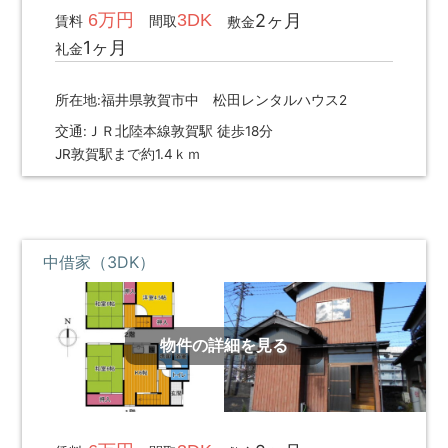
提
6万円
3DK
2ヶ月
賃料
間取
敷金
供
1ヶ月
し
礼金
ま
す。
所在地:福井県敦賀市中 松田レンタルハウス2
福
交通:ＪＲ北陸本線敦賀駅 徒歩18分
井
県
JR敦賀駅まで約1.4ｋｍ
内
で
不
動
産
中借家（3DK）
を
お
探
し
物件の詳細を見る
の
際
は
ぜ
ひ