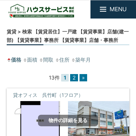
MENU
福
『ハ
井
ウ
賃貸 > 検索 【賃貸居住】一戸建 【賃貸事業】店舗(建一
県
ス
部) 【賃貸事業】事務所 【賃貸事業】店舗・事務所
敦
サ
賀
市
ー
価格
面積
間取
住所
築年月
を
ビ
中
ス』
心
13件
1
2
»
に
福
不
井
動
貸オフィス 呉竹町（1フロア）
県
産
敦
物
件
賀
の
市
物件の詳細を見る
賃
の
貸・
売